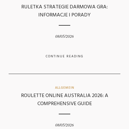
RULETKA STRATEGIE DARMOWA GRA:
INFORMACJE I PORADY
08/05/2026
CONTINUE READING
ALLGEMEIN
ROULETTE ONLINE AUSTRALIA 2026: A
COMPREHENSIVE GUIDE
08/05/2026