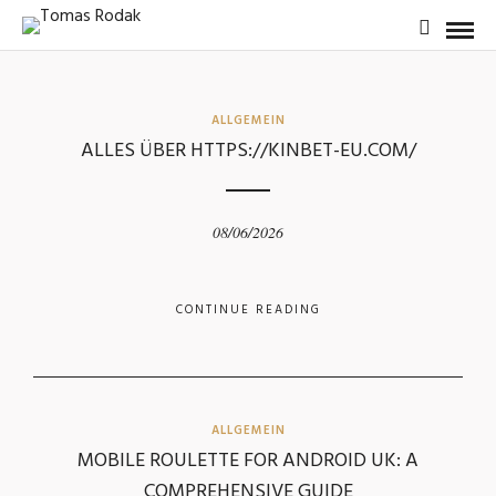
ALLGEMEIN
ALLES ÜBER HTTPS://KINBET-EU.COM/
08/06/2026
CONTINUE READING
ALLGEMEIN
MOBILE ROULETTE FOR ANDROID UK: A
COMPREHENSIVE GUIDE