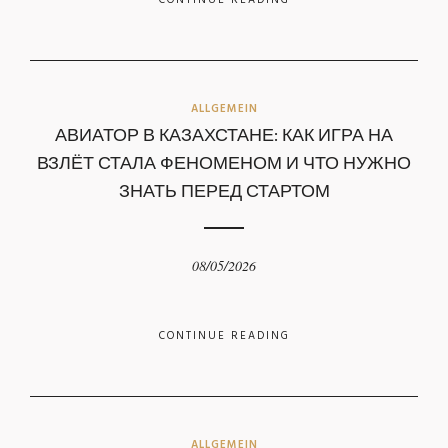
CONTINUE READING
ALLGEMEIN
АВИАТОР В КАЗАХСТАНЕ: КАК ИГРА НА
ВЗЛЁТ СТАЛА ФЕНОМЕНОМ И ЧТО НУЖНО
ЗНАТЬ ПЕРЕД СТАРТОМ
08/05/2026
CONTINUE READING
ALLGEMEIN